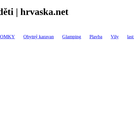
ěti | hrvaska.net
DOMKY
Obytný karavan
Glamping
Plavba
Vily
las