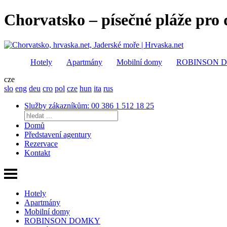
Chorvatsko – písečné pláže pro d
Hotely
Apartmány
Mobilní domy
ROBINSON 
cze
slo
eng
deu
cro
pol
cze
hun
ita
rus
Služby zákazníkům: 00 386 1 512 18 25
Domů
Představení agentury
Rezervace
Kontakt
Hotely
Apartmány
Mobilní domy
ROBINSON DOMKY