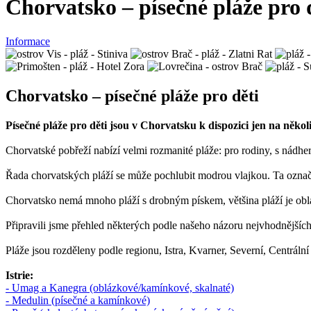
Chorvatsko – písečné pláže pro 
Informace
Chorvatsko – písečné pláže pro děti
Písečné pláže pro děti jsou v Chorvatsku k dispozici jen na něko
Chorvatské pobřeží nabízí velmi rozmanité pláže: pro rodiny, s nádhe
Řada chorvatských pláží se může pochlubit modrou vlajkou. Ta označu
Chorvatsko nemá mnoho pláží s drobným pískem, většina pláží je obl
Připravili jsme přehled některých podle našeho názoru nejvhodnějších 
Pláže jsou rozděleny podle regionu, Istra, Kvarner, Severní, Centrální
Istrie:
- Umag a Kanegra (oblázkové/kamínkové, skalnaté)
- Medulin (písečné a kamínkové)