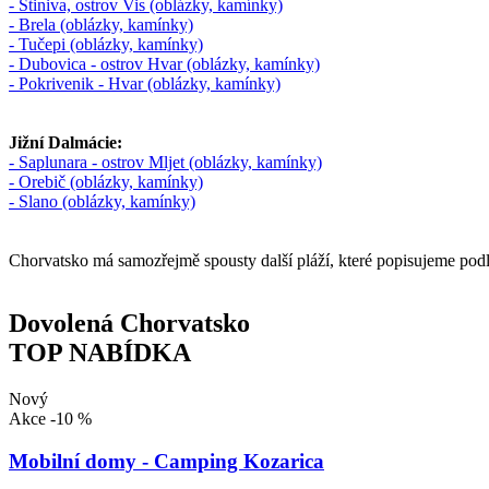
- Stiniva, ostrov Vis (oblázky, kamínky)
- Brela (oblázky, kamínky)
- Tučepi (oblázky, kamínky)
- Dubovica - ostrov Hvar (oblázky, kamínky)
- Pokrivenik - Hvar (oblázky, kamínky)
Jižní Dalmácie:
- Saplunara - ostrov Mljet (oblázky, kamínky)
- Orebič (oblázky, kamínky)
- Slano (oblázky, kamínky)
Chorvatsko má samozřejmě spousty další pláží, které popisujeme podle
Dovolená Chorvatsko
TOP NABÍDKA
Nový
Akce
-10 %
Mobilní domy - Camping Kozarica