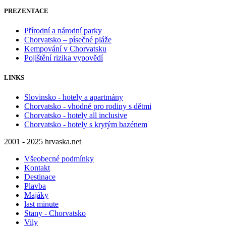
PREZENTACE
Přírodní a národní parky
Chorvatsko – písečné pláže
Kempování v Chorvatsku
Pojištění rizika vypovědí
LINKS
Slovinsko - hotely a apartmány
Chorvatsko - vhodné pro rodiny s dětmi
Chorvatsko - hotely all inclusive
Chorvatsko - hotely s krytým bazénem
2001 - 2025 hrvaska.net
Všeobecné podmínky
Kontakt
Destinace
Plavba
Majáky
last minute
Stany - Chorvatsko
Vily