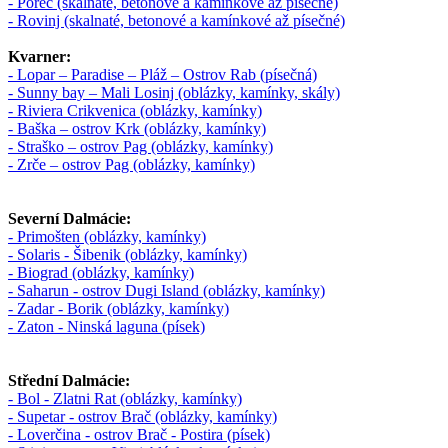
- Poreč (skalnaté, betonové a kamínkové až písečné)
- Rovinj (skalnaté, betonové a kamínkové až písečné)
Kvarner:
- Lopar – Paradise – Pláž – Ostrov Rab (písečná)
- Sunny bay – Mali Losinj (oblázky, kamínky, skály)
- Riviera Crikvenica (oblázky, kamínky)
- Baška – ostrov Krk (oblázky, kamínky)
- Straško – ostrov Pag (oblázky, kamínky)
- Zrče – ostrov Pag (oblázky, kamínky)
Severní Dalmácie:
- Primošten (oblázky, kamínky)
- Solaris - Šibenik (oblázky, kamínky)
- Biograd (oblázky, kamínky)
- Saharun - ostrov Dugi Island (oblázky, kamínky)
- Zadar - Borik (oblázky, kamínky)
- Zaton - Ninská laguna (písek)
Střední Dalmácie:
- Bol - Zlatni Rat (oblázky, kamínky)
- Supetar - ostrov Brač (oblázky, kamínky)
- Loverčina - ostrov Brač - Postira (písek)