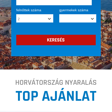
felnőttek száma
gyermekek száma
HORVÁTORSZÁG NYARALÁS
TOP AJÁNLAT