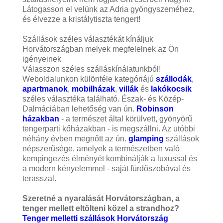
Látogasson el velünk az Adria gyöngyszeméhez,
és élvezze a kristálytiszta tengert!
Szállások széles választékát kínáljuk
Horvátországban melyek megfelelnek az Ön
igényeinek
Válasszon széles szálláskínálatunkból!
Weboldalunkon különféle kategóriájú
szállodák
,
apartmanok
,
mobilházak
,
villák
és
lakókocsik
széles választéka található. Észak- és Közép-
Dalmáciában lehetőség van ún.
Robinson
házakban
- a természet által körülvett, gyönyörű
tengerparti kőházakban - is megszállni. Az utóbbi
néhány évben megnőtt az ún.
glamping
szállások
népszerűsége, amelyek a természetben való
kempingezés élményét kombinálják a luxussal és
a modern kényelemmel - saját fürdőszobával és
terasszal.
Szeretné a nyaralását Horvátországban, a
tenger mellett eltölteni közel a strandhoz?
Tenger melletti szállások Horvátország