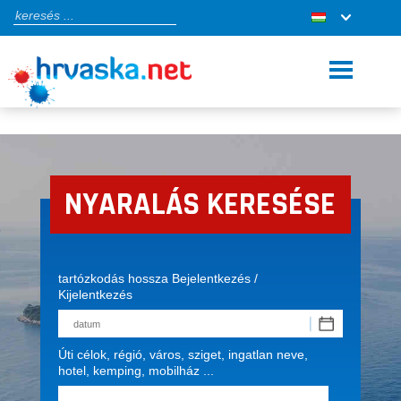
NYARALÁS KERESÉSE
tartózkodás hossza Bejelentkezés /
Kijelentkezés
Úti célok, régió, város, sziget, ingatlan neve,
hotel, kemping, mobilház ...