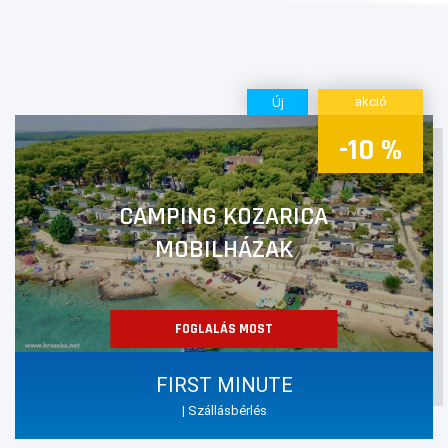
akció
Új
-10 %
CAMPING KOZARICA
MOBILHÁZAK
FOGLALÁS MOST
FIRST MINUTE
| Szállásbérlés