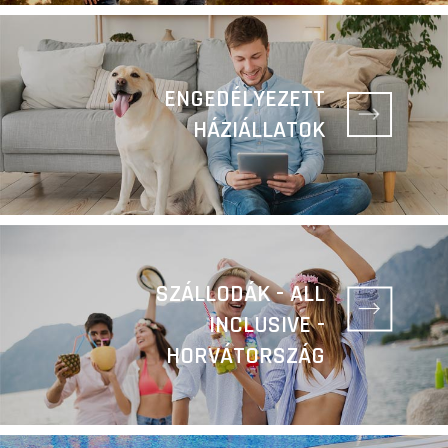
ENGEDÉLYEZETT
HÁZIÁLLATOK
SZÁLLODÁK - ALL
INCLUSIVE -
HORVÁTORSZÁG