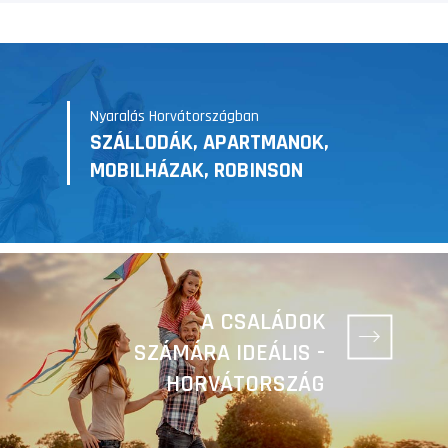
Nyaralás Horvátországban
SZÁLLODÁK, APARTMANOK,
MOBILHÁZAK, ROBINSON
A CSALÁDOK
SZÁMÁRA IDEÁLIS -
HORVÁTORSZÁG