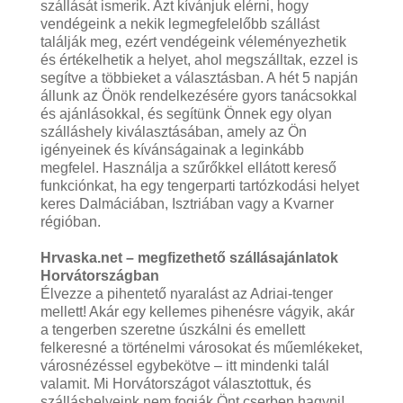
szállását ismerik. Azt kívánjuk elérni, hogy
vendégeink a nekik legmegfelelőbb szállást
találják meg, ezért vendégeink véleményezhetik
és értékelhetik a helyet, ahol megszálltak, ezzel is
segítve a többieket a választásban. A hét 5 napján
állunk az Önök rendelkezésére gyors tanácsokkal
és ajánlásokkal, és segítünk Önnek egy olyan
szálláshely kiválasztásában, amely az Ön
igényeinek és kívánságainak a leginkább
megfelel. Használja a szűrőkkel ellátott kereső
funkciónkat, ha egy tengerparti tartózkodási helyet
keres Dalmáciában, Isztriában vagy a Kvarner
régióban.
Hrvaska.net – megfizethető szállásajánlatok
Horvátországban
Élvezze a pihentető nyaralást az Adriai-tenger
mellett! Akár egy kellemes pihenésre vágyik, akár
a tengerben szeretne úszkálni és emellett
felkeresné a történelmi városokat és műemlékeket,
városnézéssel egybekötve – itt mindenki talál
valamit. Mi Horvátországot választottuk, és
szálláshelyeink nem fogják Önt cserben hagyni!