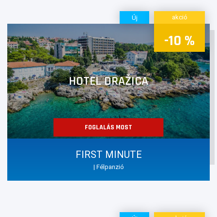
akció
Új
-10 %
HOTEL DRAŽICA
FOGLALÁS MOST
FIRST MINUTE
| Félpanzió