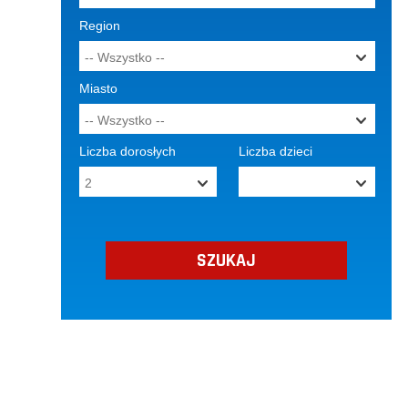
Region
Miasto
Liczba dorosłych
Liczba dzieci