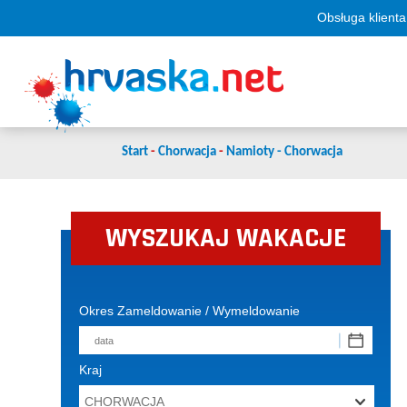
Obsługa klienta
Start
-
Chorwacja
-
Namioty - Chorwacja
WYSZUKAJ WAKACJE
Okres Zameldowanie / Wymeldowanie
Kraj