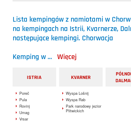
Lista kempingów z namiotami w Chorwa
na kempingach na Istrii, Kvarnerze, Da
następujące kempingi. Chorwacja
Kemping w
...
Więcej
PÓŁNO
ISTRIA
KVARNER
DALMA
Poreč
Wyspa Lošnij
Pula
Wyspa Rab
Rovinj
Park narodowy jezior
Plitwickich
Umag
Vrsar