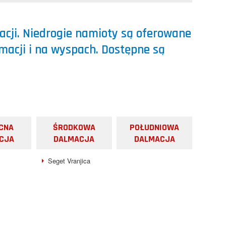
cji. Niedrogie namioty są oferowane
lmacji i na wyspach. Dostępne są
CNA
ŚRODKOWA
POŁUDNIOWA
CJA
DALMACJA
DALMACJA
Seget Vranjica