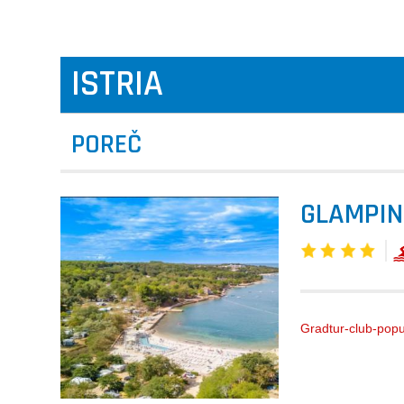
ISTRIA
POREČ
GLAMPIN
Gradtur-club-pop