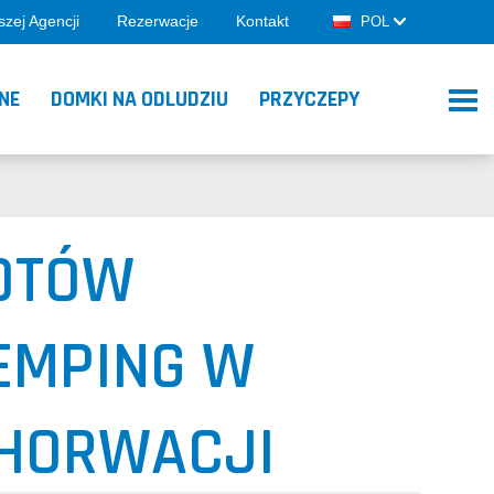
zej Agencji
Rezerwacje
Kontakt
POL
NE
DOMKI NA ODLUDZIU
PRZYCZEPY
OTÓW
EMPING W
CHORWACJI