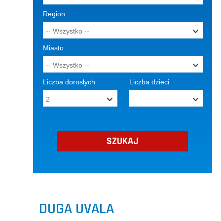
Region
Miasto
Liczba dorosłych
Liczba dzieci
DUGA UVALA