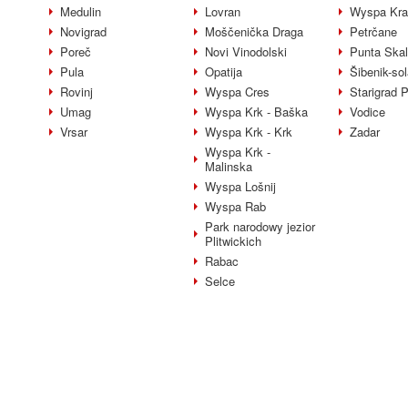
Medulin
Lovran
Wyspa Kra
Novigrad
Moščenička Draga
Petrčane
Poreč
Novi Vinodolski
Punta Ska
Pula
Opatija
Šibenik-sol
Rovinj
Wyspa Cres
Starigrad 
Umag
Wyspa Krk - Baška
Vodice
Vrsar
Wyspa Krk - Krk
Zadar
Wyspa Krk -
Malinska
Wyspa Lošnij
Wyspa Rab
Park narodowy jezior
Plitwickich
Rabac
Selce