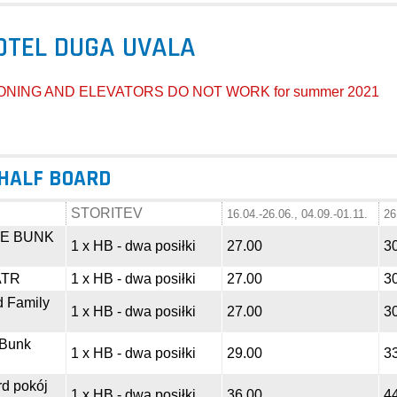
OTEL DUGA UVALA
ONING AND ELEVATORS DO NOT WORK for summer 2021
 HALF BOARD
STORITEV
16.04.-26.06., 04.09.-01.11.
26
LE BUNK
1 x HB - dwa posiłki
27.00
3
 ATR
1 x HB - dwa posiłki
27.00
3
d Family
1 x HB - dwa posiłki
27.00
3
 Bunk
1 x HB - dwa posiłki
29.00
3
rd pokój
1 x HB - dwa posiłki
36.00
4