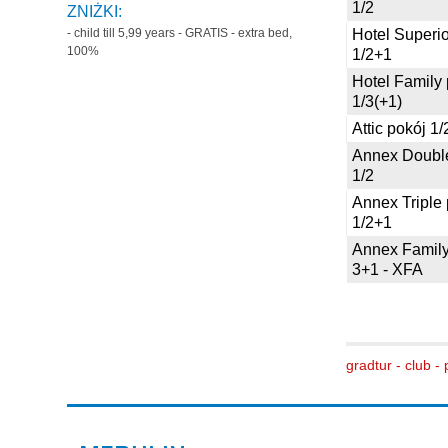
1/2
ZNIŻKI:
Hotel Superio
- child till 5,99 years - GRATIS - extra bed,
100%
1/2+1
Hotel Family
1/3(+1)
Attic pokój 1/
Annex Doubl
1/2
Annex Triple
1/2+1
Annex Family
3+1 - XFA
gradtur - club -