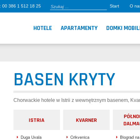
: 00 386 1 512 18 25
Start
O nas
HOTELE
APARTAMENTY
DOMKI MOBIL
BASEN KRYTY
Chorwackie hotele w Istrii z wewnętrznym basenem, Kvar
PÓŁNO
ISTRIA
KVARNER
DALMA
Duga Uvala
Crikvenica
Biograd na