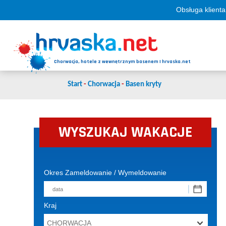
Obsługa klienta
Chorwacja, hotele z wewnętrznym basenem | hrvaska.net
Start
-
Chorwacja
-
Basen kryty
WYSZUKAJ WAKACJE
Okres Zameldowanie / Wymeldowanie
Kraj