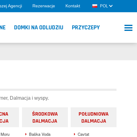
zej Agencji
Rezerwacje
Kontakt
POL
NE
DOMKI NA ODLUDZIU
PRZYCZEPY
ner, Dalmacja i wyspy.
CNA
ŚRODKOWA
POŁUDNIOWA
CJA
DALMACJA
DALMACJA
 Moru
Baška Voda
Cavtat