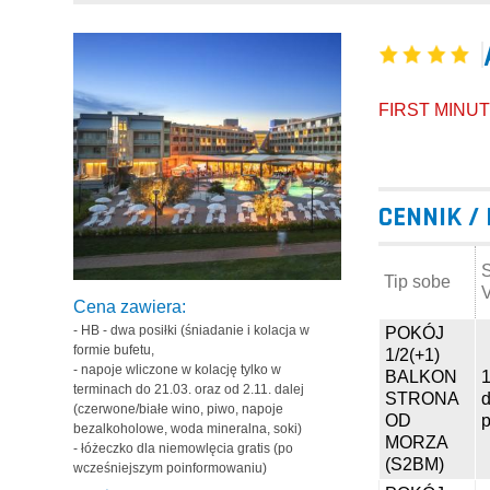
FIRST MINU
CENNIK /
Tip sobe
Cena zawiera:
- HB - dwa posiłki (śniadanie i kolacja w
POKÓJ
formie bufetu,
1/2(+1)
- napoje wliczone w kolację tylko w
BALKON
1
terminach do 21.03. oraz od 2.11. dalej
STRONA
(czerwone/białe wino, piwo, napoje
OD
p
bezalkoholowe, woda mineralna, soki)
MORZA
- łóżeczko dla niemowlęcia gratis (po
(S2BM)
wcześniejszym poinformowaniu)