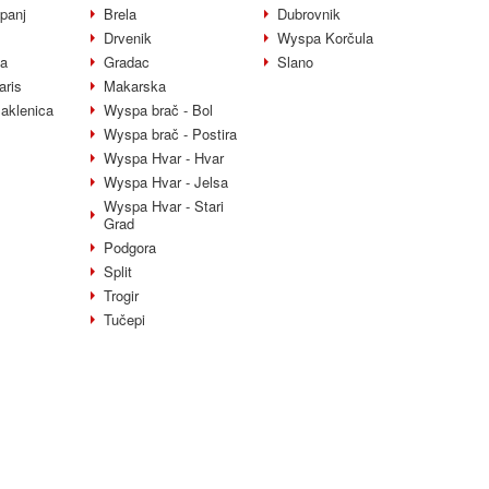
panj
Brela
Dubrovnik
Drvenik
Wyspa Korčula
la
Gradac
Slano
aris
Makarska
Paklenica
Wyspa brač - Bol
Wyspa brač - Postira
Wyspa Hvar - Hvar
Wyspa Hvar - Jelsa
Wyspa Hvar - Stari
Grad
Podgora
Split
Trogir
Tučepi