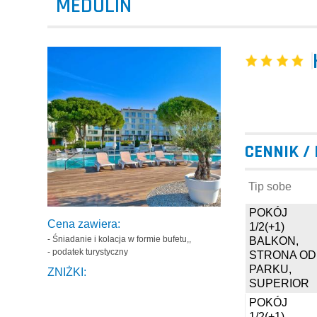
MEDULIN
CENNIK /
Tip sobe
POKÓJ
Cena zawiera:
1/2(+1)
- Śniadanie i kolacja w formie bufetu,,
BALKON,
- podatek turystyczny
STRONA OD
PARKU,
ZNIŻKI:
SUPERIOR
POKÓJ
1/2(+1)