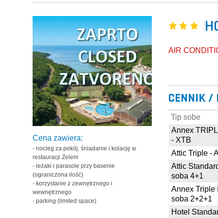
H
AIR CONDITI
CENNIK /
Tip sobe
Annex TRIP
Cena zawiera:
- XTB
- nocleg za pokój, śniadanie i kolację w
Attic Triple -
restauracji Zeleni
Attic Standar
- leżaki i parasole przy basenie
(ograniczona ilość)
soba 4+1
- korzystanie z zewnętrznego i
Annex Triple
wewnętrznego
soba 2+2+1
- parking (limited space)
Hotel Standa