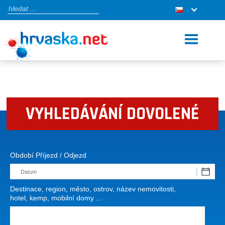
VYHLEDÁVÁNÍ DOVOLENÉ
Období Příjezd / Odjezd
Destinace, region, město, ostrov, název nemovitosti,
hotel, kemp, mobilní domy ...