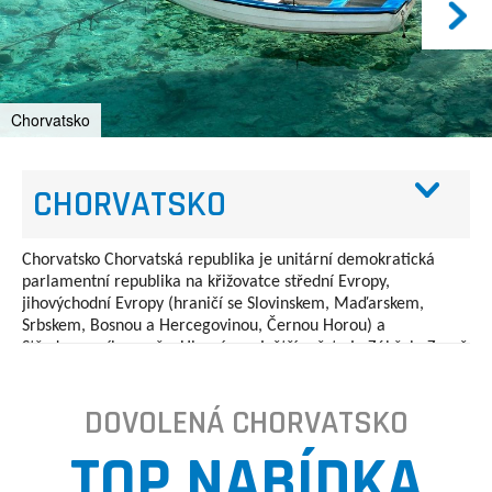
Chorvatsko
CHORVATSKO
Chorvatsko Chorvatská republika je unitární demokratická
parlamentní republika na křižovatce střední Evropy,
jihovýchodní Evropy (hraničí se Slovinskem, Maďarskem,
Srbskem, Bosnou a Hercegovinou, Černou Horou) a
Středozemního moře. Hlavní a největší město je Záhřeb. Země
se dělí na 20 okresů a město Záhřeb. Chorvatsko se rozkládá
na 56 594 čtverečních kilometrech a má rozmanité, především
DOVOLENÁ CHORVATSKO
kontinentální a středomořské klima. Jadranské pobřeží
Chorvatska má více než tisíc ostrovů. Země má 4,28 obyvatel,
TOP NABÍDKA
z nichž většina je chorvatské národnosti. Převažuje zde
římskokatolická víra.