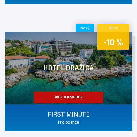
Chorvatské celní předpisy jsou takřka plně harmonizovány se
standardy EU.
akce
Nový
-10 %
HOTEL DRAŽICA
VÍCE O NABÍDCE
FIRST MINUTE
| Polopenze