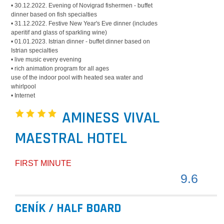
• 30.12.2022. Evening of Novigrad fishermen - buffet
dinner based on fish specialties
• 31.12.2022. Festive New Year's Eve dinner (includes
aperitif and glass of sparkling wine)
• 01.01.2023. Istrian dinner - buffet dinner based on
Istrian specialties
• live music every evening
• rich animation program for all ages
use of the indoor pool with heated sea water and
whirlpool
• Internet
AMINESS VIVAL
MAESTRAL HOTEL
FIRST MINUTE
9.6
CENÍK / HALF BOARD