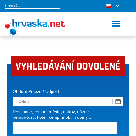
VYHLEDÁVÁNÍ DOVOLENÉ
Období Příjezd / Odjezd
Destinace, region, město, ostrov, název
nemovitosti, hotel, kemp, mobilní domy ...