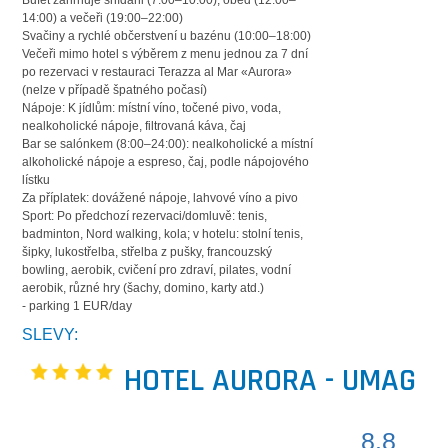
Bufet zahrnuje snídani (7:00–10:00), oběd (12:00–
14:00) a večeři (19:00–22:00)
Svačiny a rychlé občerstvení u bazénu (10:00–18:00)
Večeři mimo hotel s výběrem z menu jednou za 7 dní
po rezervaci v restauraci Terazza al Mar «Aurora»
(nelze v případě špatného počasí)
Nápoje: K jídlům: místní víno, točené pivo, voda,
nealkoholické nápoje, filtrovaná káva, čaj
Bar se salónkem (8:00–24:00): nealkoholické a místní
alkoholické nápoje a espreso, čaj, podle nápojového
lístku
Za příplatek: dovážené nápoje, lahvové víno a pivo
Sport: Po předchozí rezervaci/domluvě: tenis,
badminton, Nord walking, kola; v hotelu: stolní tenis,
šipky, lukostřelba, střelba z pušky, francouzský
bowling, aerobik, cvičení pro zdraví, pilates, vodní
aerobik, různé hry (šachy, domino, karty atd.)
- parking 1 EUR/day
SLEVY:
HOTEL AURORA - UMAG
8.8