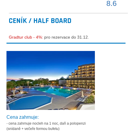
8.6
CENÍK / HALF BOARD
Gradtur club - 4%:
pro rezervace do 31.12.
Cena zahrnuje:
- cena zahrnuje nocleh na 1 noc, daň a polopenzi
(snídaně + večeře formou bufetu)