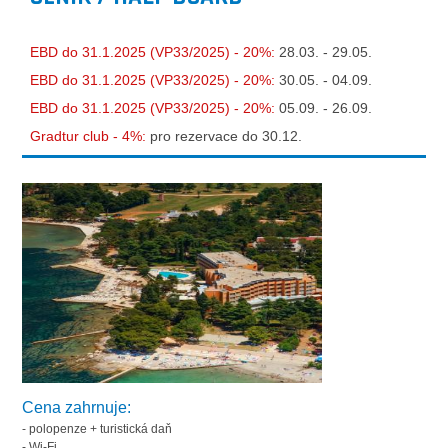
EBD do 31.1.2025 (VP33/2025) - 20%:
28.03. - 29.05.
EBD do 31.1.2025 (VP33/2025) - 20%:
30.05. - 04.09.
EBD do 31.1.2025 (VP33/2025) - 20%:
05.09. - 26.09.
Gradtur club - 4%:
pro rezervace do 30.12.
Cena zahrnuje:
- polopenze + turistická daň
- Wi-Fi