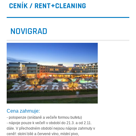
CENÍK / RENT+CLEANING
NOVIGRAD
Cena zahrnuje:
- polopenze (snídaně a večeře formou bufetu)
- nápoje pouze k večeři v období do 21.3. a od 2.11.
dále. V přechodném období nejsou nápoje zahrnuty v
ceně!: stolní bílé a červené víno, místní pivo,