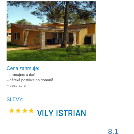
Cena zahrnuje:
– pronájem a daň
– dětská postýlka po dohodě
– bezplatně
SLEVY:
VILY ISTRIAN
8.1