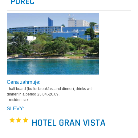
POREČ
Cena zahrnuje:
- half board (buffet breakfast and dinner), drinks with
dinner in a period 23.04.-26.09.
- resident tax
SLEVY:
HOTEL GRAN VISTA