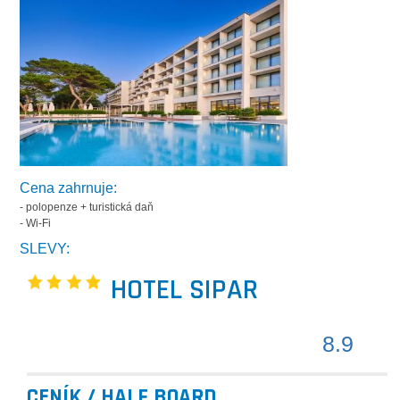
Cena zahrnuje:
- polopenze + turistická daň
- Wi-Fi
SLEVY:
HOTEL SIPAR
8.9
CENÍK / HALF BOARD