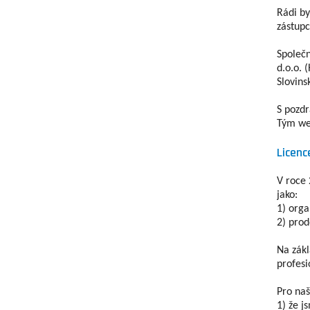
Rádi by
zástupc
Společn
d.o.o. 
Slovins
S pozd
Tým we
Licenc
V roce 
jako:
1) orga
2) prod
Na zákl
profesi
Pro naš
1) že j