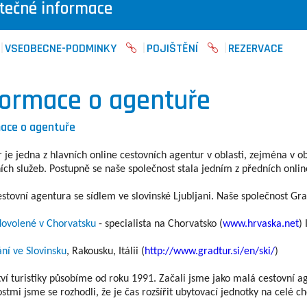
tečné informace
VSEOBECNE-PODMINKY
POJIŠTĚNÍ
REZERVACE
formace o agentuře
ace o agentuře
 je jedna z hlavních online cestovních agentur v oblasti, zejména v o
ích služeb. Postupně se naše společnost stala jedním z předních onli
stovní agentura se sídlem ve slovinské Ljubljani. Naše společnost Gr
 dovolené v Chorvatsku
- specialista na Chorvatsko (
www.hrvaska.net
) 
ní ve Slovinsku
, Rakousku, Itálii (
http://www.gradtur.si/en/ski/
)
ví turistiky působíme od roku 1991. Začali jsme jako malá cestovní
stmi jsme se rozhodli, že je čas rozšířit ubytovací jednotky na celé c