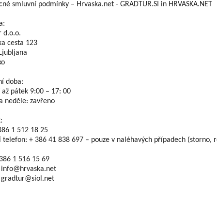
cné smluvní podmínky – Hrvaska.net - GRADTUR.SI in HRVASKA.NET
a:
 d.o.o.
ka cesta 123
Ljubljana
ko
í doba:
 až pátek 9:00 – 17: 00
a neděle: zavřeno
:
 386 1 512 18 25
 telefon: + 386 41 838 697 – pouze v naléhavých případech (storno, r
 386 1 516 15 69
 info@hrvaska.net
 gradtur@siol.net