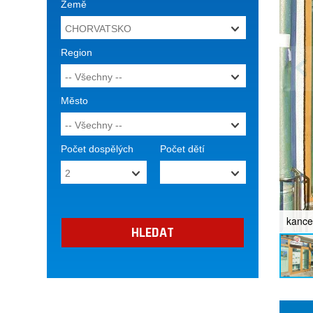
Země
Region
Město
Počet dospělých
Počet dětí
kance