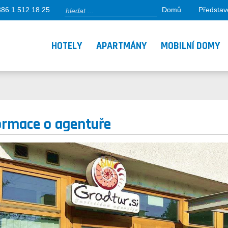
386 1 512 18 25
Domů
Představ
HOTELY
APARTMÁNY
MOBILNÍ DOMY
ormace o agentuře