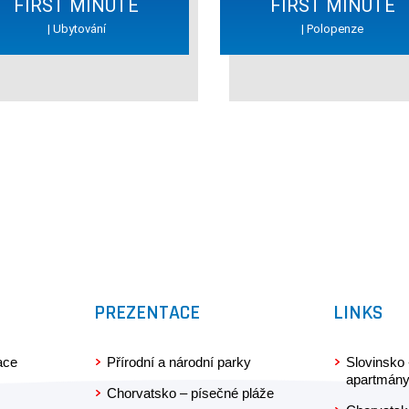
FIRST MINUTE
FIRST MINUTE
| Ubytování
| Polopenze
PREZENTACE
LINKS
ace
Přírodní a národní parky
Slovinsko 
apartmán
Chorvatsko – písečné pláže