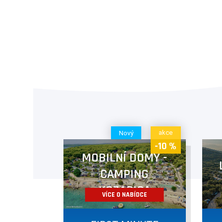
akce
Nový
-10 %
MOBILNÍ DOMY -
CAMPING
KOZARICA
VÍCE O NABÍDCE