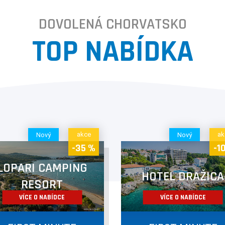
DOVOLENÁ CHORVATSKO
TOP NABÍDKA
akce
ak
Nový
Nový
-35 %
-1
LOPARI CAMPING
HOTEL DRAŽICA
RESORT
VÍCE O NABÍDCE
VÍCE O NABÍDCE