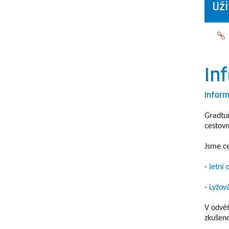
Uži
In
Inform
Gradtur
cestovn
Jsme ce
-
letní
-
Lyžová
V odvět
zkušeno