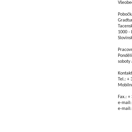
Všeobe
Pobočk
Gradtur
Tacens
1000 - 
Slovins
Pracovn
Pondělí
soboty 
Kontakt
Tel.: +
Mobilní
Fax.: +
e-mail:
e-mail: