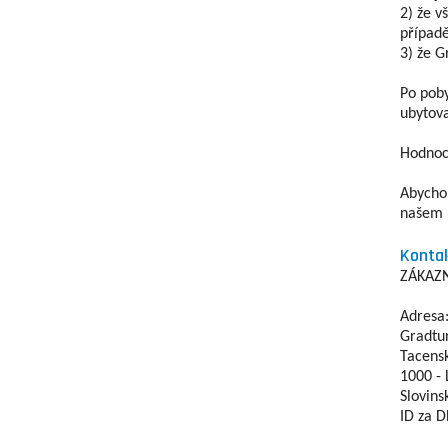
2) že v
případě
3) že G
Po poby
ubytova
Hodnoce
Abychom
našem u
Konta
ZÁKAZN
Adresa
Gradtur
Tacens
1000 - 
Slovins
ID za 