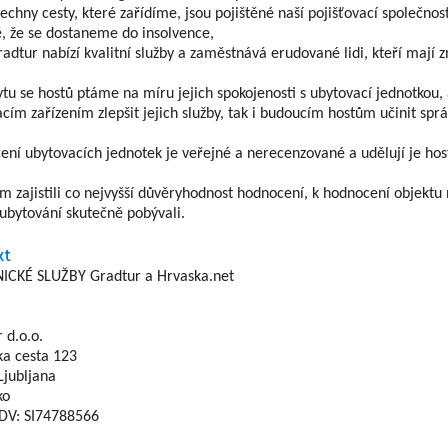
šechny cesty, které zařídíme, jsou pojištěné naší pojišťovací společno
, že se dostaneme do insolvence,
radtur nabízí kvalitní služby a zaměstnává erudované lidi, kteří mají zn
tu se hostů ptáme na míru jejich spokojenosti s ubytovací jednotkou
cím zařízením zlepšit jejich služby, tak i budoucím hostům učinit spr
ní ubytovacích jednotek je veřejné a nerecenzované a udělují je hosté
 zajistili co nejvyšší důvěryhodnost hodnocení, k hodnocení objektu 
bytování skutečně pobývali.
kt
ICKÉ SLUŽBY Gradtur a Hrvaska.net
:
 d.o.o.
ka cesta 123
Ljubljana
ko
DDV: SI74788566