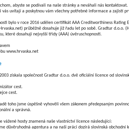
chom, abyste se podívali na naše stránky a neváhali nás kontaktovat
i vás uvítají a poskytnou vám všechny potřebné informace a zajistí prvo
osti bylo v roce 2016 udělen certifikát AAA Creditworthiness Rating 
(Hrvaska.net) průběžně dosahuje již řadu let po sobě. Gradtur d.o.o. 
ku, které dosahují nejvyšší třídy (AAA) úvěruschopnosti.
ravem
bu www.hrvaska.net
e
2003 získala společnost Gradtur d.o.o. dvě oficiální licence od slov
nizátor cest.
ejce cest.
adě toho jsme úspěšně vyhověli všem zákonem předepsaným povinnoste
onální a správná.
e vážené hosty znamená naše vlastnictví licence následující:
sme důvěryhodná agentura a na naši práci dozírá slovinská obchodní 