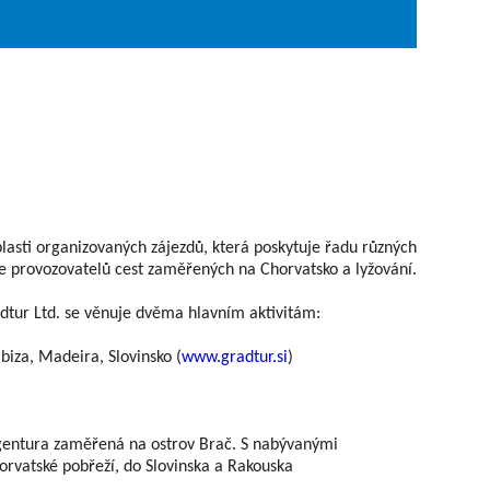
blasti organizovaných zájezdů, která poskytuje řadu různých
ne provozovatelů cest zaměřených na Chorvatsko a lyžování.
adtur Ltd. se věnuje dvěma hlavním aktivitám:
Ibiza, Madeira, Slovinsko (
www.gradtur.si
)
 agentura zaměřená na ostrov Brač. S nabývanými
horvatské pobřeží, do Slovinska a Rakouska