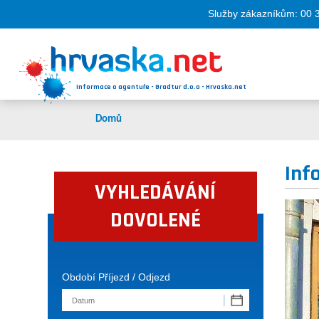
Služby zákazníkům: 00 
Informace o agentuře - Gradtur d.o.o - Hrvaska.net
Domů
Inf
VYHLEDÁVÁNÍ
DOVOLENÉ
Období Příjezd / Odjezd