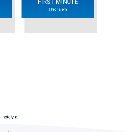
FIRST MINUTE
| Pronajem
- hotely a
y